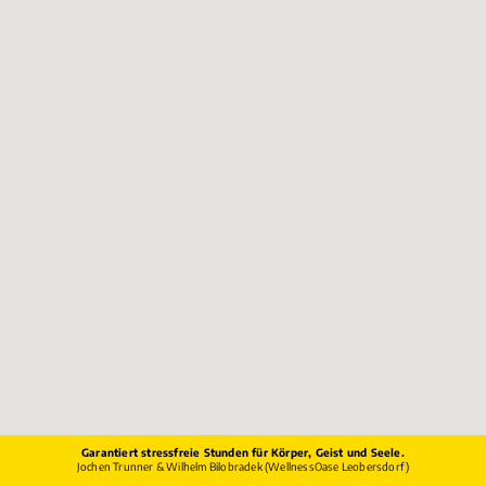
Garantiert stressfreie Stunden für Körper, Geist und Seele.
Jochen Trunner & Wilhelm Bilobradek (WellnessOase Leobersdorf)